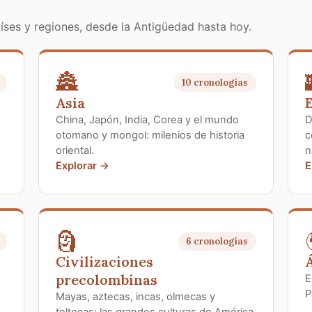
países y regiones, desde la Antigüedad hasta hoy.
🏯
10 cronologías
Asia
China, Japón, India, Corea y el mundo
D
otomano y mongol: milenios de historia
c
oriental.
n
Explorar →
E
🗿
6 cronologías
Civilizaciones
Á
precolombinas
E
P
Mayas, aztecas, incas, olmecas y
toltecas: las grandes culturas de América