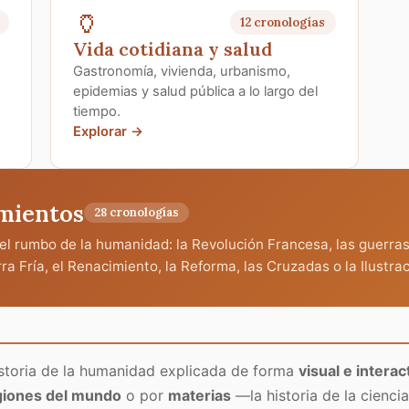
🏺
12 cronologías
Vida cotidiana y salud
Gastronomía, vivienda, urbanismo,
epidemias y salud pública a lo largo del
tiempo.
Explorar →
mientos
28 cronologías
 rumbo de la humanidad: la Revolución Francesa, las guerras
a Fría, el Renacimiento, la Reforma, las Cruzadas o la Ilustrac
storia de la humanidad explicada de forma
visual e interac
egiones del mundo
o por
materias
—la historia de la ciencia