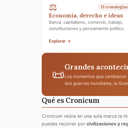
⚖️
13 cronologías
Economía, derecho e ideas
Banca, capitalismo, comercio, trabajo,
constituciones y pensamiento político.
Explorar →
Grandes aconteci
📜
Los momentos que cambiaron el
dos guerras mundiales, la Guerr
Qué es Cronicum
Cronicum reúne en una sola marca la hi
puedes recorrer
por
civilizaciones y r